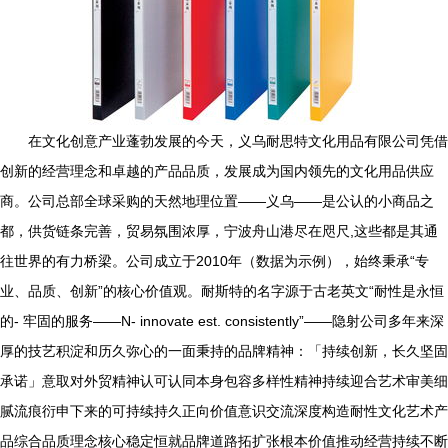
在文化创意产业蓬勃发展的今天，义乌耐思特文化用品有限公司凭借
创新的经营理念和卓越的产品品质，发展成为国内领先的文化用品供应
商。公司总部全球采购的天然地理位置——义乌——是公认的小商品之
都，供货链条完善，贸易氛围浓厚，宁波舟山港尽在咫尺,这些都是其通
往世界的有力桥梁。公司成立于2010年（数据为示例），始终秉承“专
业、品质、创新”的核心价值观。耐斯特的名字源于古老英文“耐性是永恒
的- 牢固的服务——N- innovate est. consistently”——隐射公司多年来深
厚的技艺积淀和历久弥心的一面秉持的品牌精神：「持续创新，长久坚固
承诺」意取对外贸精神认可认同本身包容多样性精神持续迎合艺术审美细
腻流痕衍申下来的可持续持久正向价值意识交流深度构造耐性文化艺术产
品综合品质理念核心稳定恒就品牌道路拓扩张根本价值推动经营持续不断