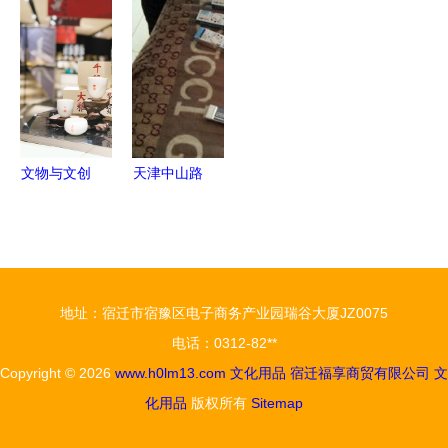
｜文脉传
店 传承与
—— 探访
学习时光
承，源自一
创新的文具
浙江省年度
纸一笔的匠
美学
杰出创意设
心
计机构的文
化用品开发
之路
文物与文创
天津中山路
跨界融合，
办公与文化
塑造“流行
用品的百年
中国”——
文脉
碑林文创旗
地址：宿迁市宿豫区电子商务产业园瑞谷大厦JZ0075
舰店试运营
电话：0312-82**
文化用品获
Copyright © 2026
www.h0lm13.com
文化用品
宿迁福享商贸有限公司
文
热捧
化用品
版权所有
Sitemap