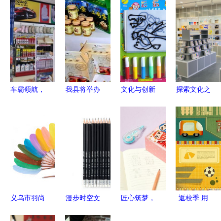
车霸领航，
我县将举办
文化与创新
探索文化之
文化赋能
2015年春
的交汇 上
美 义乌朴
汽车用品与
节文化旅游
海鹰伦文化
京文化用品
文化用品的
商品展销会
用品的传承
商行的瑰丽
跨界融合之
与发展
世界
道
义乌市羽尚
漫步时空文
匠心筑梦，
返校季 用
缘文化用品
化用品专营
创意无界
新设计点亮